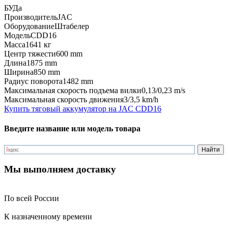
БУ
Да
Производитель
JAC
Оборудование
Штабелер
Модель
CDD16
Масса
1641 кг
Центр тяжести
600 mm
Длина
1875 mm
Ширина
850 mm
Радиус поворота
1482 mm
Максимальная скорость подъема вилки
0,13/0,23 m/s
Максимальная скорость движения
3/3,5 km/h
Купить тяговый аккумулятор на JAC CDD16
Введите название или модель товара
Мы выполняем доставку
По всей России
К назначенному времени