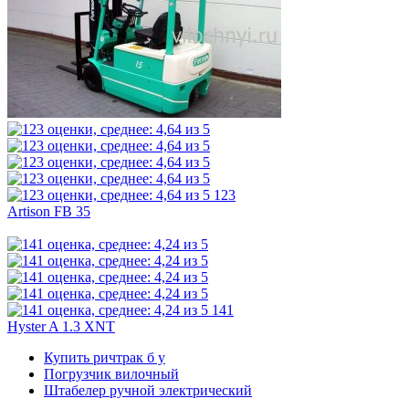
123
Artison FB 35
141
Hyster A 1.3 XNT
Купить ричтрак б у
Погрузчик вилочный
Штабелер ручной электрический