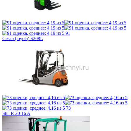
91
Cesab (toyota) S208L
73
Still R 20-16 A