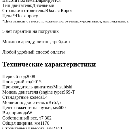
Высота подъема:
Варьируется
Тип двигателя:
Дизельный
Страна-изготовитель:
Южная Корея
Цена*:
По запросу
*Цена зависит от местоположения погрузчика, курсов валют, комплектации, с
5 лет гарантии на погрузчик
Можно в аренду, лизинг, трейд-ин
Любой удобный способ оплаты
Технические характеристики
Первый год
2008
Последний год
2015
Производитель двигателя
Mitsubishi
Модель двигателя (engine type)
S6S-T
Стандартные колеса
L4
Мощность двигателя, кВт
67,7
Центр тяжести нагрузки, мм
600
Вид привода
W
Собственный вес, т
7,302
Общая ширина, мм
1176
Строительная высота, мм
2240