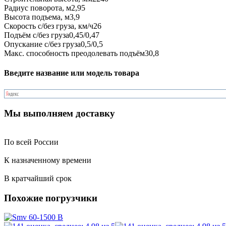
Радиус поворота, м
2,95
Высота подъема, м
3,9
Скорость с/без груза, км/ч
26
Подъём с/без груза
0,45/0,47
Опускание с/без груза
0,5/0,5
Макс. способность преодолевать подъём
30,8
Введите название или модель товара
Мы выполняем доставку
По всей России
К назначенному времени
В кратчайший срок
Похожие погрузчики