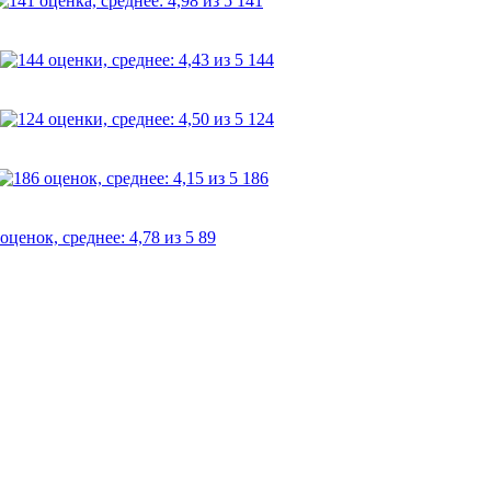
141
144
124
186
89