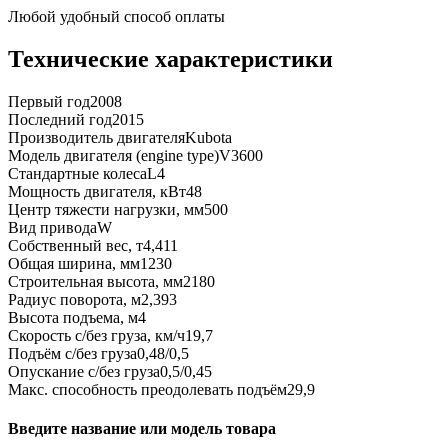
Любой удобный способ оплаты
Технические характеристики
Первый год
2008
Последний год
2015
Производитель двигателя
Kubota
Модель двигателя (engine type)
V3600
Стандартные колеса
L4
Мощность двигателя, кВт
48
Центр тяжести нагрузки, мм
500
Вид привода
W
Собственный вес, т
4,411
Общая ширина, мм
1230
Строительная высота, мм
2180
Радиус поворота, м
2,393
Высота подъема, м
4
Скорость с/без груза, км/ч
19,7
Подъём с/без груза
0,48/0,5
Опускание с/без груза
0,5/0,45
Макс. способность преодолевать подъём
29,9
Введите название или модель товара