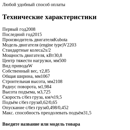
Любой удобный способ оплаты
Технические характеристики
Первый год
2008
Последний год
2015
Производитель двигателя
Kubota
Модель двигателя (engine type)
V2203
Стандартные колеса
2x/2
Мощность двигателя, кВт
30,8
Центр тяжести нагрузки, мм
500
Вид привода
W
Собственный вес, т
2,85
Общая ширина, мм
1067
Строительная высота, мм
2108
Радиус поворота, м
1,984
Высота подъема, м
3,725
Скорость с/без груза, км/ч
19,5
Подъём с/без груза
0,62/0,65
Опускание с/без груза
0,498/0,452
Макс. способность преодолевать подъём
31,5
Введите название или модель товара