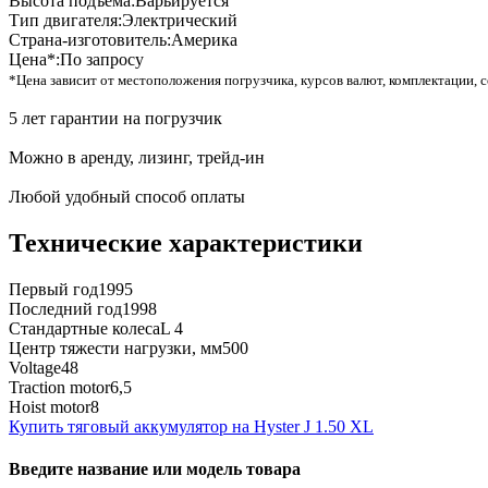
Высота подъема:
Варьируется
Тип двигателя:
Электрический
Страна-изготовитель:
Америка
Цена*:
По запросу
*Цена зависит от местоположения погрузчика, курсов валют, комплектации, с
5 лет гарантии на погрузчик
Можно в аренду, лизинг, трейд-ин
Любой удобный способ оплаты
Технические характеристики
Первый год
1995
Последний год
1998
Стандартные колеса
L 4
Центр тяжести нагрузки, мм
500
Voltage
48
Traction motor
6,5
Hoist motor
8
Купить тяговый аккумулятор на Hyster J 1.50 XL
Введите название или модель товара