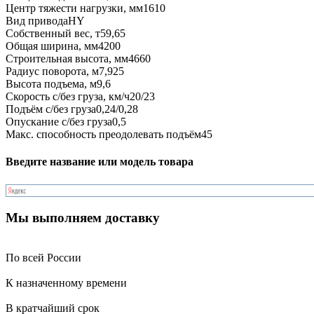
Центр тяжести нагрузки, мм
1610
Вид привода
HY
Собственный вес, т
59,65
Общая ширина, мм
4200
Строительная высота, мм
4660
Радиус поворота, м
7,925
Высота подъема, м
9,6
Скорость с/без груза, км/ч
20/23
Подъём с/без груза
0,24/0,28
Опускание с/без груза
0,5
Макс. способность преодолевать подъём
45
Введите название или модель товара
Мы выполняем доставку
По всей России
К назначенному времени
В кратчайший срок