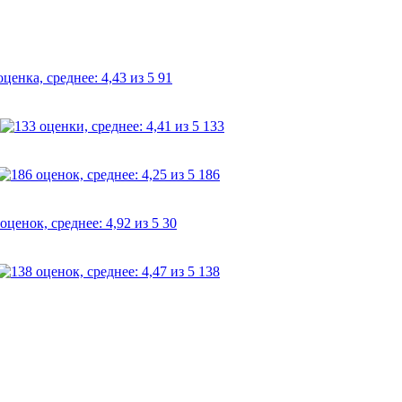
91
133
186
30
138