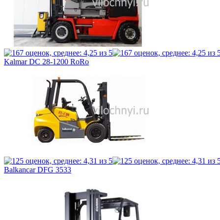
Kalmar DC 28-1200 RoRo
Balkancar DFG 3533