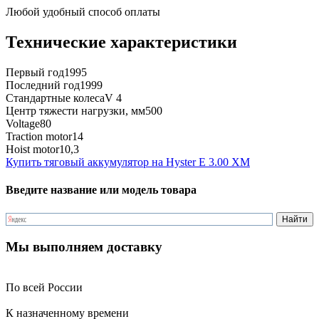
Любой удобный способ оплаты
Технические характеристики
Первый год
1995
Последний год
1999
Стандартные колеса
V 4
Центр тяжести нагрузки, мм
500
Voltage
80
Traction motor
14
Hoist motor
10,3
Купить тяговый аккумулятор на Hyster E 3.00 XM
Введите название или модель товара
Мы выполняем доставку
По всей России
К назначенному времени