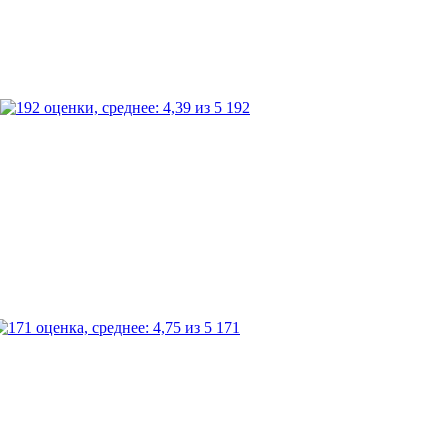
192
171