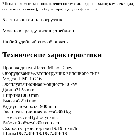
*Цена зависит от местоположения погрузчика, курсов валют, комплектации,
состояния техники (для б/у товара) и других факторов
5 лет гарантии на погрузчик
Можно в аренду, лизинг, трейд-ин
Любой удобный способ оплаты
Технические характеристики
Производитель
Hercu Milko Tanev
Оборудование
Автопогрузчик вилочного типа
Модель
HMT1 G16
Эксплуатационная мощность
40 kW
Длина
2128 mm
Ширина
1080 mm
Высота
2210 mm
Радиус поворота
1980 mm
Эксплуатационная масса
2800 kg
Трансмиссия
Hydrodynamic
Рабочий объем
1800 cub.cm
Скорость транспортная
19/19.5 km/h
Шины
18x7-8PR16/18x7-8PR16