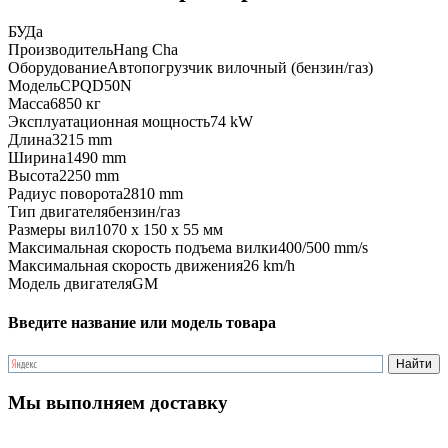
БУ
Да
Производитель
Hang Cha
Оборудование
Автопогрузчик вилочный (бензин/газ)
Модель
CPQD50N
Масса
6850 кг
Эксплуатационная мощность
74 kW
Длина
3215 mm
Ширина
1490 mm
Высота
2250 mm
Радиус поворота
2810 mm
Тип двигателя
бензин/газ
Размеры вил
1070 x 150 x 55 мм
Максимальная скорость подъема вилки
400/500 mm/s
Максимальная скорость движения
26 km/h
Модель двигателя
GM
Введите название или модель товара
Мы выполняем доставку