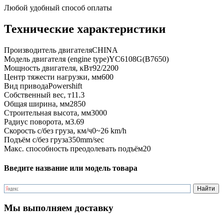
Любой удобный способ оплаты
Технические характеристики
Производитель двигателя
CHINA
Модель двигателя (engine type)
YC6108G(B7650)
Мощность двигателя, кВт
92/2200
Центр тяжести нагрузки, мм
600
Вид привода
Powershift
Собственный вес, т
11.3
Общая ширина, мм
2850
Строительная высота, мм
3000
Радиус поворота, м
3.69
Скорость с/без груза, км/ч
0~26 km/h
Подъём с/без груза
350mm/sec
Макс. способность преодолевать подъём
20
Введите название или модель товара
Мы выполняем доставку