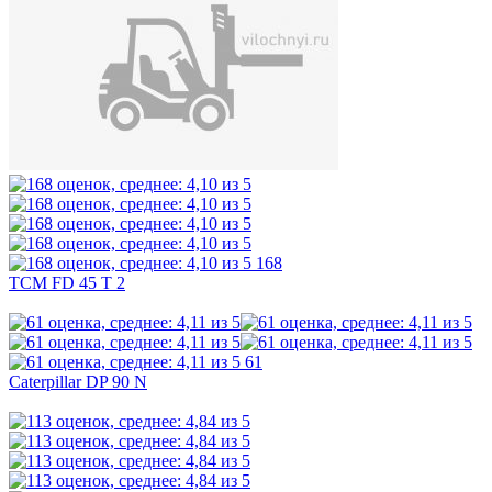
168
TCM FD 45 T 2
61
Caterpillar DP 90 N