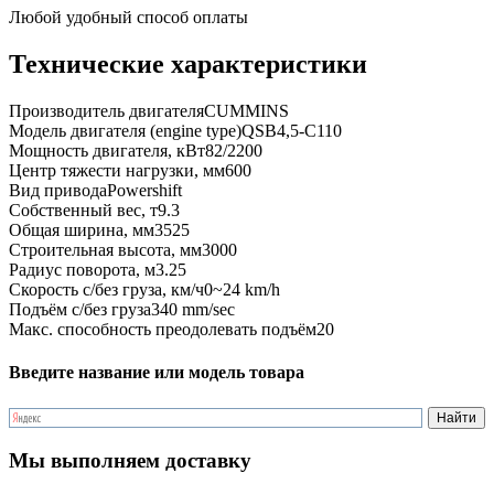
Любой удобный способ оплаты
Технические характеристики
Производитель двигателя
CUMMINS
Модель двигателя (engine type)
QSB4,5-C110
Мощность двигателя, кВт
82/2200
Центр тяжести нагрузки, мм
600
Вид привода
Powershift
Собственный вес, т
9.3
Общая ширина, мм
3525
Строительная высота, мм
3000
Радиус поворота, м
3.25
Скорость с/без груза, км/ч
0~24 km/h
Подъём с/без груза
340 mm/sec
Макс. способность преодолевать подъём
20
Введите название или модель товара
Мы выполняем доставку