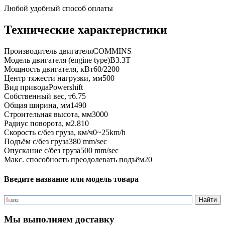
Любой удобный способ оплаты
Технические характеристики
Производитель двигателя
COMMINS
Модель двигателя (engine type)
B3.3T
Мощность двигателя, кВт
60/2200
Центр тяжести нагрузки, мм
500
Вид привода
Powershift
Собственный вес, т
6.75
Общая ширина, мм
1490
Строительная высота, мм
3000
Радиус поворота, м
2.810
Скорость с/без груза, км/ч
0~25km/h
Подъём с/без груза
380 mm/sec
Опускание с/без груза
500 mm/sec
Макс. способность преодолевать подъём
20
Введите название или модель товара
Мы выполняем доставку