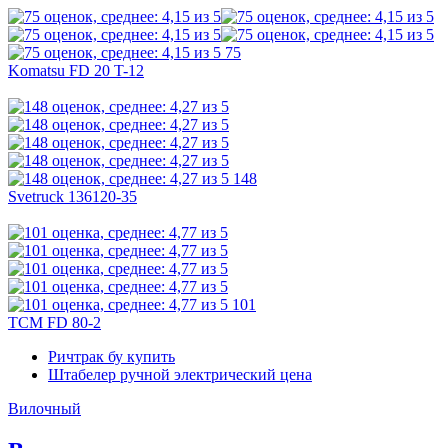
75
Komatsu FD 20 T-12
148
Svetruck 136120-35
101
TCM FD 80-2
Ричтрак бу купить
Штабелер ручной электрический цена
Вилочный