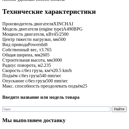
Технические характеристики
Производитель двигателя
XINCHAI
Модель двигателя (engine type)
A490BPG
Мощность двигателя, кВт
45/2500
Центр тяжести нагрузки, мм
500
Вид привода
Powershift
Собственный вес, т
3.765
Общая ширина, мм
2605
Строительная высота, мм
3000
Радиус поворота, м
2.235
Скорость с/без груза, км/ч
20.5 km/h
Подъём с/без груза
540 mm/sec
Опускание с/без груза
500 mm/sec
Макс. способность преодолевать подъём
25
Введите название или модель товара
Мы выполняем доставку