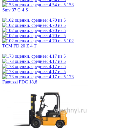
153
Smv 37 G 4 S
102
TCM FD 20 Z 4 T
173
Fantuzzi FDC 18,6