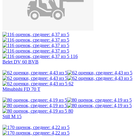
116
Belet DV 60 BVB
62
Mitsubishi FD 70 T
80
Still M 15