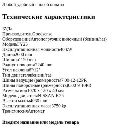
Любой удобный способ оплаты
Технические характеристики
БУ
Да
Производитель
Goodsense
Оборудование
Автопогрузчик вилочный (бензин/газ)
Модель
FY25
Эксплуатационная мощность
40 kW
Длина
2600 mm
Ширина
1150 mm
Радиус поворота
2240 mm
Угол наклона
6°/12°
Тип двигателя
бензин/газ
Шины ведущие (размерность)
7.00-12-12PR
Шины поворотные (размерность)
6.00-9-10PR
Размеры вил
1070 x 120 x 40 мм
Модель двигателя
NISSAN K25
Высота мачты
4030 mm
Эксплуатационная масса
3750 kg
Трансмиссия
Автомат
Введите название или модель товара