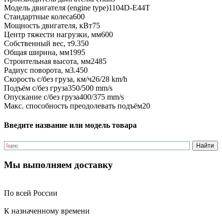
Модель двигателя (engine type)
1104D-E44T
Стандартные колеса
600
Мощность двигателя, кВт
75
Центр тяжести нагрузки, мм
600
Собственный вес, т
9.350
Общая ширина, мм
1995
Строительная высота, мм
2485
Радиус поворота, м
3.450
Скорость с/без груза, км/ч
26/28 km/h
Подъём с/без груза
350/500 mm/s
Опускание с/без груза
400/375 mm/s
Макс. способность преодолевать подъём
20
Введите название или модель товара
Мы выполняем доставку
По всей России
К назначенному времени