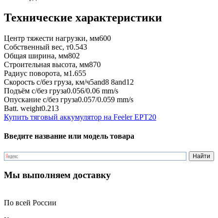
Технические характеристики
Центр тяжести нагрузки, мм
600
Собственный вес, т
0.543
Общая ширина, мм
802
Строительная высота, мм
870
Радиус поворота, м
1.655
Скорость с/без груза, км/ч
5and8 8and12
Подъём с/без груза
0.056/0.06 mm/s
Опускание с/без груза
0.057/0.059 mm/s
Batt. weight
0.213
Купить тяговый аккумулятор на Feeler EPT20
Введите название или модель товара
Мы выполняем доставку
По всей России