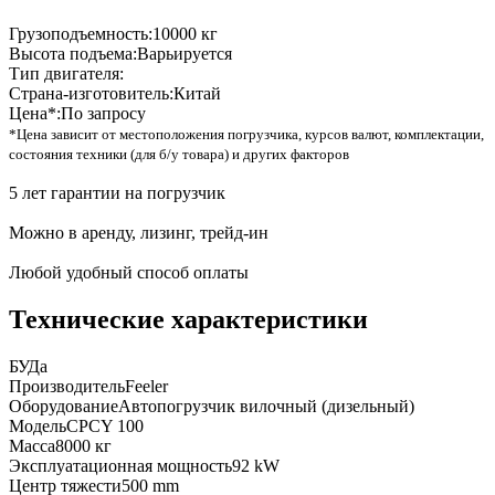
Грузоподъемность:
10000 кг
Высота подъема:
Варьируется
Тип двигателя:
Страна-изготовитель:
Китай
Цена*:
По запросу
*Цена зависит от местоположения погрузчика, курсов валют, комплектации,
состояния техники (для б/у товара) и других факторов
5 лет гарантии на погрузчик
Можно в аренду, лизинг, трейд-ин
Любой удобный способ оплаты
Технические характеристики
БУ
Да
Производитель
Feeler
Оборудование
Автопогрузчик вилочный (дизельный)
Модель
CPCY 100
Масса
8000 кг
Эксплуатационная мощность
92 kW
Центр тяжести
500 mm