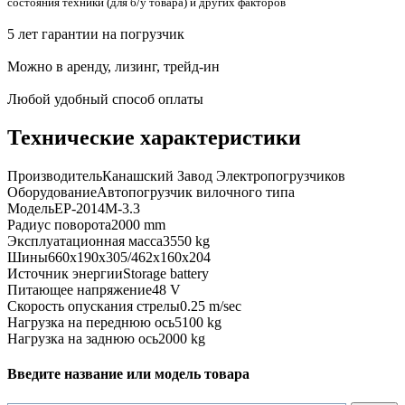
состояния техники (для б/у товара) и других факторов
5 лет гарантии на погрузчик
Можно в аренду, лизинг, трейд-ин
Любой удобный способ оплаты
Технические характеристики
Производитель
Канашский Завод Электропогрузчиков
Оборудование
Автопогрузчик вилочного типа
Модель
EP-2014M-3.3
Радиус поворота
2000 mm
Эксплуатационная масса
3550 kg
Шины
660x190x305/462x160x204
Источник энергии
Storage battery
Питающее напряжение
48 V
Скорость опускания стрелы
0.25 m/sec
Нагрузка на переднюю ось
5100 kg
Нагрузка на заднюю ось
2000 kg
Введите название или модель товара