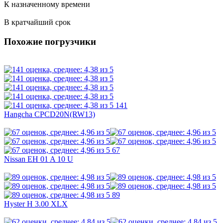
К назначенному времени
В кратчайший срок
Похожие погрузчики
141
Hangcha CPCD20N(RW13)
67
Nissan EH 01 A 10 U
89
Hyster H 3.00 XLX