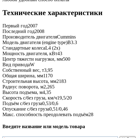
Технические характеристики
Первый год
2007
Последний год
2008
Производитель двигателя
Cummins
Модель двигателя (engine type)
B3.3
Стандартные колеса
L4 (2x)
Мощность двигателя, кВт
43
Центр тяжести нагрузки, мм
500
Вид привода
W
Собственный вес, т
3,95
Общая ширина, мм
1170
Строительная высота, мм
2183
Радиус поворота, м
2,265
Высота подъема, м
4,35
Скорость с/без груза, км/ч
19,5/20
Подъём с/без груза
0,53/0,6
Опускание с/без груза
0,51/0,46
Макс. способность преодолевать подъём
28
Введите название или модель товара