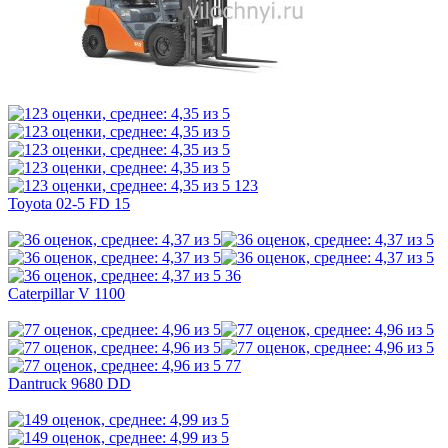
123
Toyota 02-5 FD 15
36
Caterpillar V 1100
77
Dantruck 9680 DD