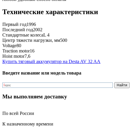
Технические характеристики
Первый год
1996
Последний год
2002
Стандартные колеса
L 4
Центр тяжести нагрузки, мм
500
Voltage
80
Traction motor
16
Hoist motor
7,6
Купить тяговый аккумулятор на Desta AV 32 AA
Введите название или модель товара
Мы выполняем доставку
По всей России
К назначенному времени