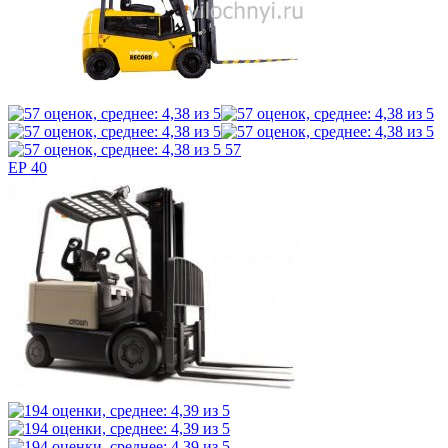
57
EР 40