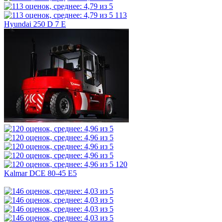
113
Hyundai 250 D 7 E
120
Kalmar DCE 80-45 E5