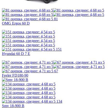
81
OMG Ergos 60 D
151
Hyundai 60 D 7 E
67
Feeler FD180-90
134
Smv 18-900 B