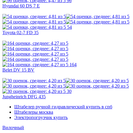
96
Hyundai 60 DS 7 E
54
Toyota 02-7 FD 35
164
Belet DV 15 BV
30
Jungheinrich DFG 435
Штабелер ручной гидравлический купить в спб
Штабелеры москва
Электропогрузчик купить
Вилочный