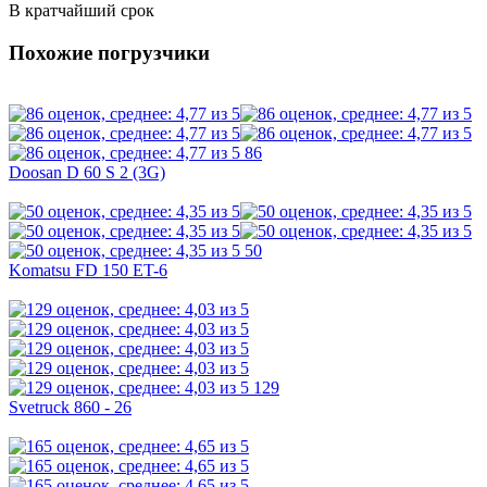
В кратчайший срок
Похожие погрузчики
86
Doosan D 60 S 2 (3G)
50
Komatsu FD 150 ET-6
129
Svetruck 860 - 26