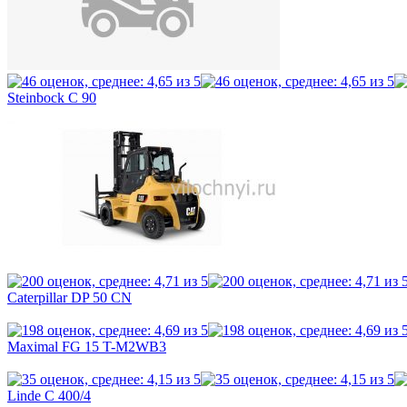
Steinbock C 90
Caterpillar DP 50 CN
Maximal FG 15 T-M2WB3
Linde C 400/4