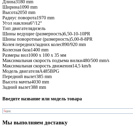
Длина
3180 mm
Ширина
1090 mm
Высота
2050 mm
Радиус поворота
1970 mm
Угол наклона
6°/12°
Тип двигателя
дизель
Шины ведущие (размерность)
6,50-10-10PR
Шины поворотные (размерность)
5,00-8-8PR
Колея передних/задних колес
890/920 mm
Колесная база
1400 mm
Размеры вил
1000 x 100 x 35 мм
Максимальная скорость подъема вилки
480/500 mm/s
Максимальная скорость движения
14,5 km/h
Модель двигателя
A485BPG
Передний вылет
385 mm
Высота мачты
4030 mm
Задний вылет
388 mm
Введите название или модель товара
Мы выполняем доставку