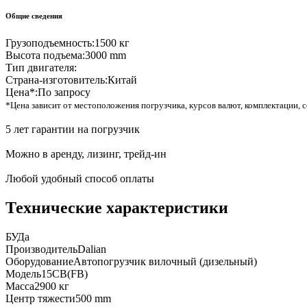
Общие сведения
Грузоподъемность:
1500 кг
Высота подъема:
3000 mm
Тип двигателя:
Страна-изготовитель:
Китай
Цена*:
По запросу
*Цена зависит от местоположения погрузчика, курсов валют, комплектации, с
5 лет гарантии на погрузчик
Можно в аренду, лизинг, трейд-ин
Любой удобный способ оплаты
Технические характеристики
БУ
Да
Производитель
Dalian
Оборудование
Автопогрузчик вилочный (дизельный)
Модель
15CB(FB)
Масса
2900 кг
Центр тяжести
500 mm