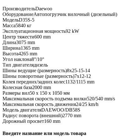
Производитель
Daewoo
Оборудование
Автопогрузчик вилочный (дизельный)
Модель
D35S-5
Масса
5840 кг
Эксплуатационная мощность
92 kW
Центр тяжести
600 mm
Длина
3075 mm
Ширина
1365 mm
Высота
4265 mm
Угол наклона
8°/10°
Тип двигателя
дизель
Шины ведущие (размерность)
8х25-15-14
Шины поворотные (размерность)
7х12-12
Колея передних/задних колес
1132/1115 mm
Колесная база
2000 mm
Размеры вил
50 x 150 x 1050 мм
Максимальная скорость подъема вилки
520/540 mm/s
Максимальная скорость движения
24/25 km/h
Модель двигателя
DAEWOO/DB58S
Радиус поворота (внешний)
2770 mm
Дорожный просвет
160 mm
Введите название или модель товара