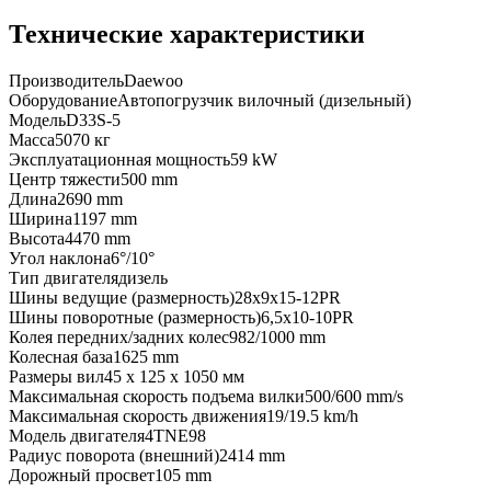
Технические характеристики
Производитель
Daewoo
Оборудование
Автопогрузчик вилочный (дизельный)
Модель
D33S-5
Масса
5070 кг
Эксплуатационная мощность
59 kW
Центр тяжести
500 mm
Длина
2690 mm
Ширина
1197 mm
Высота
4470 mm
Угол наклона
6°/10°
Тип двигателя
дизель
Шины ведущие (размерность)
28x9х15-12PR
Шины поворотные (размерность)
6,5х10-10PR
Колея передних/задних колес
982/1000 mm
Колесная база
1625 mm
Размеры вил
45 x 125 x 1050 мм
Максимальная скорость подъема вилки
500/600 mm/s
Максимальная скорость движения
19/19.5 km/h
Модель двигателя
4TNE98
Радиус поворота (внешний)
2414 mm
Дорожный просвет
105 mm