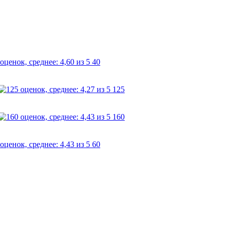
40
125
160
60