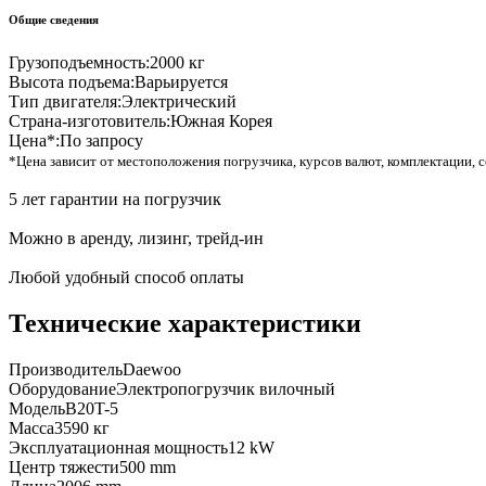
Общие сведения
Грузоподъемность:
2000 кг
Высота подъема:
Варьируется
Тип двигателя:
Электрический
Страна-изготовитель:
Южная Корея
Цена*:
По запросу
*Цена зависит от местоположения погрузчика, курсов валют, комплектации, с
5 лет гарантии на погрузчик
Можно в аренду, лизинг, трейд-ин
Любой удобный способ оплаты
Технические характеристики
Производитель
Daewoo
Оборудование
Электропогрузчик вилочный
Модель
B20T-5
Масса
3590 кг
Эксплуатационная мощность
12 kW
Центр тяжести
500 mm