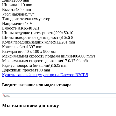
Длина
2006 mm
Ширина
1119 mm
Высота
4350 mm
Угол наклона
5°/7°
Тип двигателя
аккумулятор
Напряжение
48 V
Емкость АКБ
540 AH
Шины ведущие (размерность)
200х50-10
Шины поворотные (размерность)
16х6-8
Колея передних/задних колес
912/201 mm
Колесная база
1397 mm
Размеры вил
40 x 100 x 900 мм
Максимальная скорость подъема вилки
400/600 mm/s
Максимальная скорость движения
17.0/17.0 km/h
Радиус поворота (внешний)
1625 mm
Дорожный просвет
100 mm
Купить тяговый аккумулятор на Daewoo B20T-5
Введите название или модель товара
Мы выполняем доставку