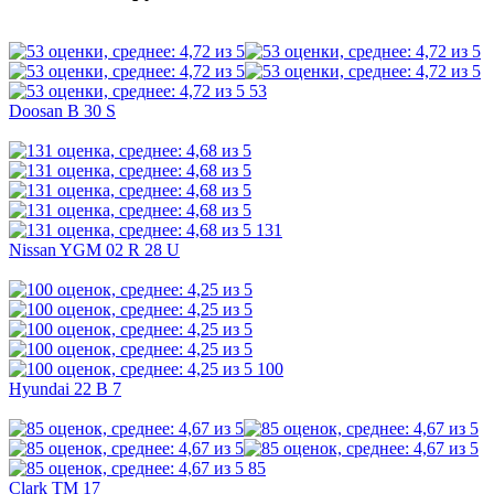
53
Doosan B 30 S
131
Nissan YGM 02 R 28 U
100
Hyundai 22 B 7
85
Clark TM 17