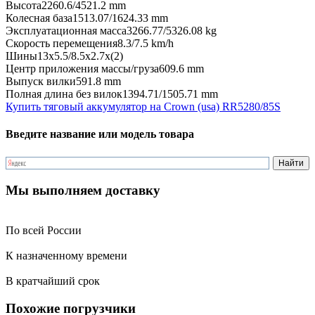
Высота
2260.6/4521.2 mm
Колесная база
1513.07/1624.33 mm
Эксплуатационная масса
3266.77/5326.08 kg
Скорость перемещения
8.3/7.5 km/h
Шины
13x5.5/8.5x2.7x(2)
Центр приложения массы/груза
609.6 mm
Выпуск вилки
591.8 mm
Полная длина без вилок
1394.71/1505.71 mm
Купить тяговый аккумулятор на Crown (usa) RR5280/85S
Введите название или модель товара
Мы выполняем доставку
По всей России
К назначенному времени
В кратчайший срок
Похожие погрузчики