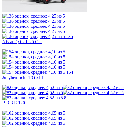
136
Nissan Q 02 L 25 CU
154
Jungheinrich EFG 213
82
Bt C3 E 120