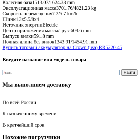
Колесная база
1513.07/1624.33 mm
Эксплуатационная масса
3701.76/4821.23 kg
Скорость перемещения
7.2/5.7 km/h
Шины
13x5.5/8x4
Источник энергии
Electric
Центр приложения массы/груза
609.6 mm
Выпуск вилки
591.8 mm
Полная длина без вилок
1343.91/1454.91 mm
Купить тяговый аккумулятор на Crown (usa) RR5220-45
Введите название или модель товара
Мы выполняем доставку
По всей России
К назначенному времени
В кратчайший срок
Похожие погрузчики