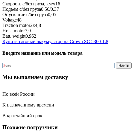
Скорость с/без груза, км/ч
16
Подъём с/без груза
0,56/0,37
Опускание с/без груза
0,05
Voltage
48
Traction motor
2x4,8
Hoist motor
7,9
Batt. weight
0,962
Купить тяговый аккумулятор на Crown SC 5360-1.8
Введите название или модель товара
Мы выполняем доставку
По всей России
К назначенному времени
В кратчайший срок
Похожие погрузчики