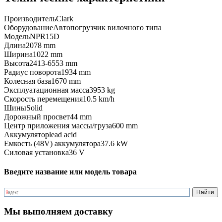
Производитель
Clark
Оборудование
Автопогрузчик вилочного типа
Модель
NPR15D
Длина
2078 mm
Ширина
1022 mm
Высота
2413-6553 mm
Радиус поворота
1934 mm
Колесная база
1670 mm
Эксплуатационная масса
3953 kg
Скорость перемещения
10.5 km/h
Шины
Solid
Дорожный просвет
44 mm
Центр приложения массы/груза
600 mm
Аккумулятор
lead acid
Емкость (48V) аккумулятора
37.6 kW
Силовая установка
36 V
Введите название или модель товара
Мы выполняем доставку