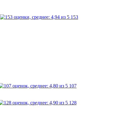
153
107
128