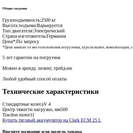
Общие сведения
Грузоподъемность:
2500 кг
Высота подъема:
Варьируется
Тип двигателя:
Электрический
Страна-изготовитель:
Германия
Цена*:
По запросу
*Цена зависит от местоположения погрузчика, курсов валют, комплектации, с
5 лет гарантии на погрузчик
Можно в аренду, лизинг, трейд-ин
Любой удобный способ оплаты
Технические характеристики
Стандартные колеса
V 4
Центр тяжести нагрузки, мм
500
Traction motor
11
Купить тяговый аккумулятор на Clark ECM 25 L
Введите название или модель товара