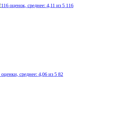
116
82