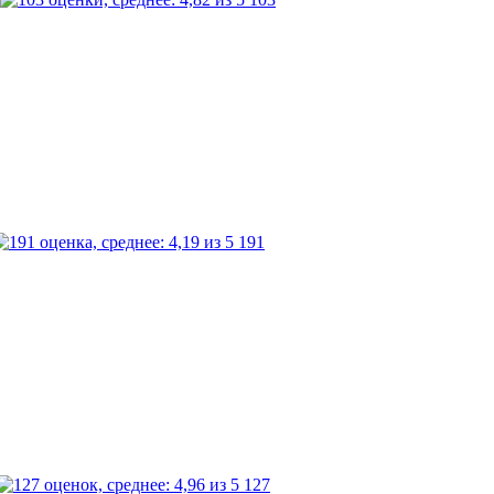
191
127