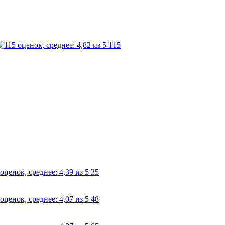
115
35
48