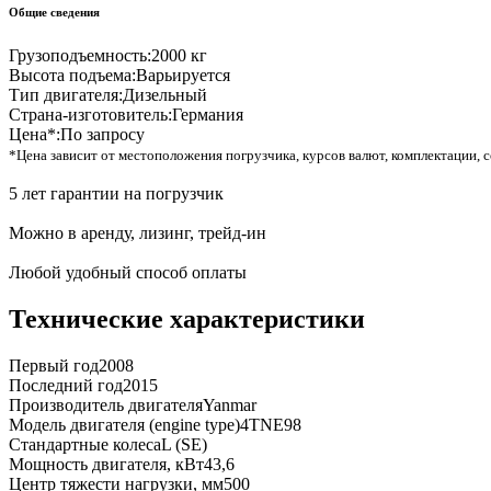
Общие сведения
Грузоподъемность:
2000 кг
Высота подъема:
Варьируется
Тип двигателя:
Дизельный
Страна-изготовитель:
Германия
Цена*:
По запросу
*Цена зависит от местоположения погрузчика, курсов валют, комплектации, с
5 лет гарантии на погрузчик
Можно в аренду, лизинг, трейд-ин
Любой удобный способ оплаты
Технические характеристики
Первый год
2008
Последний год
2015
Производитель двигателя
Yanmar
Модель двигателя (engine type)
4TNE98
Стандартные колеса
L (SE)
Мощность двигателя, кВт
43,6
Центр тяжести нагрузки, мм
500