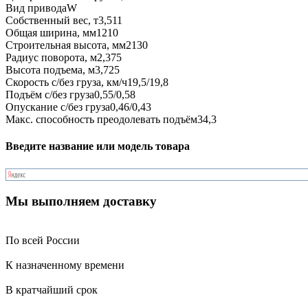
Вид привода
W
Собственный вес, т
3,511
Общая ширина, мм
1210
Строительная высота, мм
2130
Радиус поворота, м
2,375
Высота подъема, м
3,725
Скорость с/без груза, км/ч
19,5/19,8
Подъём с/без груза
0,55/0,58
Опускание с/без груза
0,46/0,43
Макс. способность преодолевать подъём
34,3
Введите название или модель товара
Мы выполняем доставку
По всей России
К назначенному времени
В кратчайший срок