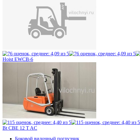
Hoist EWCB-6
Bt CBE 12 T AC
Боковой вилочный погрузчик