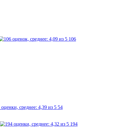
106
54
194