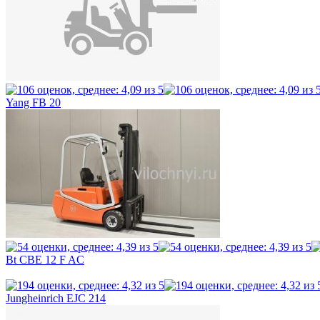
Yang FB 20
Bt CBE 12 F AC
Jungheinrich EJC 214