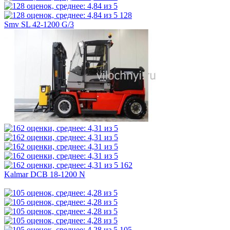
128
Smv SL 42-1200 G/3
162
Kalmar DCB 18-1200 N
105