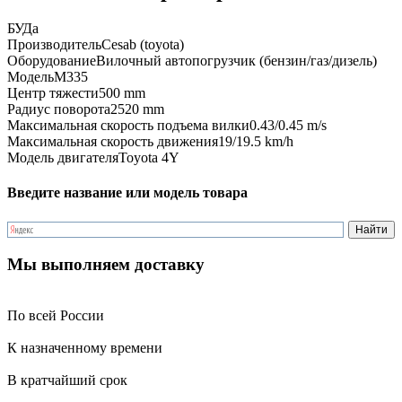
БУ
Да
Производитель
Cesab (toyota)
Оборудование
Вилочный автопогрузчик (бензин/газ/дизель)
Модель
М335
Центр тяжести
500 mm
Радиус поворота
2520 mm
Максимальная скорость подъема вилки
0.43/0.45 m/s
Максимальная скорость движения
19/19.5 km/h
Модель двигателя
Toyota 4Y
Введите название или модель товара
Мы выполняем доставку
По всей России
К назначенному времени
В кратчайший срок