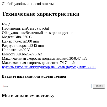
Любой удобный способ оплаты
Технические характеристики
БУ
Да
Производитель
Cesab (toyota)
Оборудование
Вилочный электропогрузчик
Модель
Blitz 350 C
Центр тяжести
500 mm
Радиус поворота
2345 mm
Напряжение
80 V
Емкость АКБ
625-775 Ah
Максимальная скорость подъема вилки
0.30/0.47 m/s
Максимальная скорость движения
17/17 km/h
Купить тяговый аккумулятор на Cesab (toyota) Blitz 350 C
Введите название или модель товара
Мы выполняем доставку