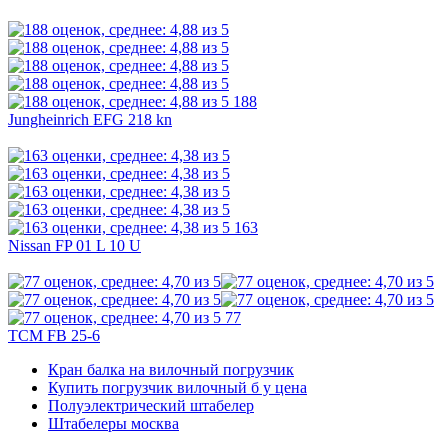
188
Jungheinrich EFG 218 kn
163
Nissan FP 01 L 10 U
77
TCM FB 25-6
Кран балка на вилочный погрузчик
Купить погрузчик вилочный б у цена
Полуэлектрический штабелер
Штабелеры москва