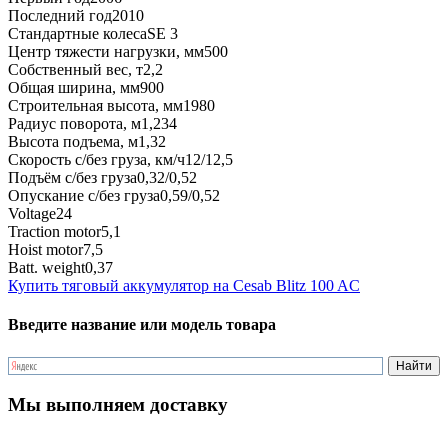
Последний год
2010
Стандартные колеса
SE 3
Центр тяжести нагрузки, мм
500
Собственный вес, т
2,2
Общая ширина, мм
900
Строительная высота, мм
1980
Радиус поворота, м
1,234
Высота подъема, м
1,32
Скорость с/без груза, км/ч
12/12,5
Подъём с/без груза
0,32/0,52
Опускание с/без груза
0,59/0,52
Voltage
24
Traction motor
5,1
Hoist motor
7,5
Batt. weight
0,37
Купить тяговый аккумулятор на Cesab Blitz 100 AC
Введите название или модель товара
Мы выполняем доставку