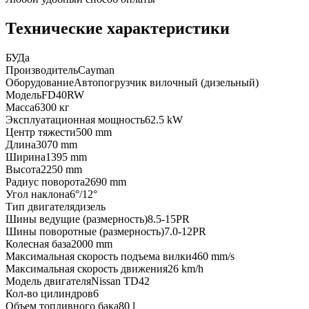
Технические характеристики
БУ
Да
Производитель
Cayman
Оборудование
Автопогрузчик вилочный (дизельный)
Модель
FD40RW
Масса
6300 кг
Эксплуатационная мощность
62.5 kW
Центр тяжести
500 mm
Длина
3070 mm
Ширина
1395 mm
Высота
2250 mm
Радиус поворота
2690 mm
Угол наклона
6°/12°
Тип двигателя
дизель
Шины ведущие (размерность)
8.5-15PR
Шины поворотные (размерность)
7.0-12PR
Колесная база
2000 mm
Максимальная скорость подъема вилки
460 mm/s
Максимальная скорость движения
26 km/h
Модель двигателя
Nissan TD42
Кол-во цилиндров
6
Объем топливного бака
80 l