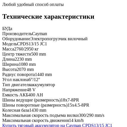
Любой удобный способ оплаты
Технические характеристики
БУ
Да
Производитель
Cayman
Оборудование
Электропогрузчик вилочный
Модель
CPDS13/15 JC1
Масса
2760/2950 кг
Центр тяжести
500 mm
Длина
2230 mm
Ширина
1080 mm
Высота
2070 mm
Радиус поворота
1440 mm
Угол наклона
6°/12°
Тип двигателя
аккумулятор
Напряжение
48 V
Емкость АКБ
400 AH
Шины ведущие (размерность)
18x7-8PR
Шины поворотные (размерность)
15x4.5-8PR
Колесная база
1430 mm
Максимальная скорость подъема вилки
300/290 mm/s
Максимальная скорость движения
14 km/h
Купить тяговый аккумулятор на Cayman CPDS13/15 JC1