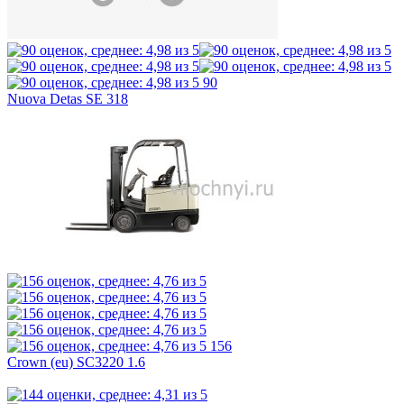
90
Nuova Detas SE 318
156
Crown (eu) SC3220 1.6